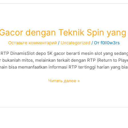
100
dengan
Pendekatan
Lebih
Gacor dengan Teknik Spin yang
Bijak
Оставьте комментарий
/
Uncategorized
/ От
f0ll0w3rs
TP DinamisSlot depo 5K gacor berarti mesin slot yang sedan
 bukanlah mitos, melainkan terkait dengan RTP (Return to Player
main bisa memanfaatkan informasi RTP tertinggi harian yang bia
Slot
Читать далее »
Depo
5K
Gacor
dengan
Teknik
Spin