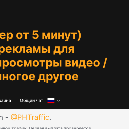
ер от 5 минут)
 рекламы для
 просмотры видео /
многое другое
рзина
Общий чат
m -
@PHTraffic
.
живой трафик. Первая выплата проверяется