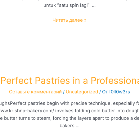
untuk “satu spin lagi”. …
Slot777
Читать далее »
Cara
Mengatur
Emosi
Saat
Bermain
Agar
Tetap
 Perfect Pastries in a Profession
Fokus
Оставьте комментарий
/
Uncategorized
/ От
f0ll0w3rs
hsPerfect pastries begin with precise technique, especially fo
/www.krishna-bakery.com/ involves folding cold butter into dough
e butter turns to steam, forcing the layers apart to produce a de
bakers …