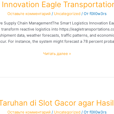
 Innovation Eagle Transportatio
Оставьте комментарий
/
Uncategorized
/ От
f0ll0w3rs
ictive Supply Chain ManagementThe Smart Logistics Innovation Ea
to transform reactive logistics into https://eagletransportations
shipment data, weather forecasts, traffic patterns, and economic
cur. For instance, the system might forecast a 78 percent proba
Smart
Читать далее »
Logistics
Innovation
Eagle
Transportations
Tech
Division
aruhan di Slot Gacor agar Hasi
Оставьте комментарий
/
Uncategorized
/ От
f0ll0w3rs