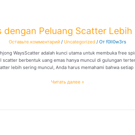
 dengan Peluang Scatter Lebih 
Оставьте комментарий
/
Uncategorized
/ От
f0ll0w3rs
hjong WaysScatter adalah kunci utama untuk membuka free spin
 scatter berbentuk uang emas hanya muncul di gulungan terte
scatter lebih sering muncul, Anda harus memahami bahwa setiap
Mahjong
Читать далее »
Ways
dengan
Peluang
Scatter
Lebih
Sering
Muncul