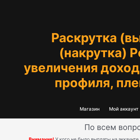
Перейти
к
содержимому
Раскрутка (вы
(накрутка) 
увеличения доходо
профиля, пле
Магазин
Мой аккаунт
По всем вопр
Внимание!
У кого не было выплаты на аккаунте