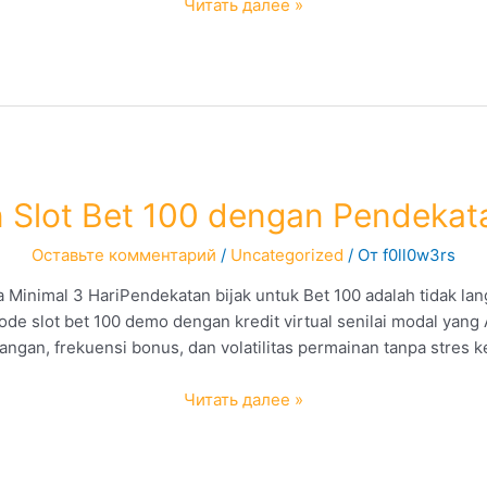
Crafting
Читать далее »
Perfect
Pastries
in
a
Professional
Bakery
 Slot Bet 100 dengan Pendekata
Оставьте комментарий
/
Uncategorized
/ От
f0ll0w3rs
inimal 3 HariPendekatan bijak untuk Bet 100 adalah tidak lan
ode slot bet 100 demo dengan kredit virtual senilai modal yan
gan, frekuensi bonus, dan volatilitas permainan tanpa stres k
Cara
Читать далее »
Bermain
Slot
Bet