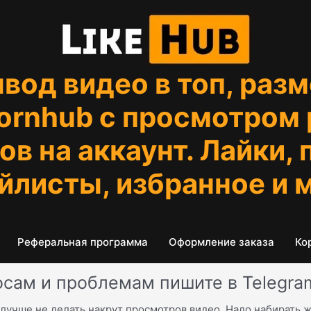
вод видео в топ, разм
Pornhub с просмотром
в на аккаунт. Лайки,
йлисты, избранное и 
Реферальная программа
Оформление заказа
Ко
осам и проблемам пишите в Telegra
 лучше не делать накрут просмотров видео. Надо набирать 