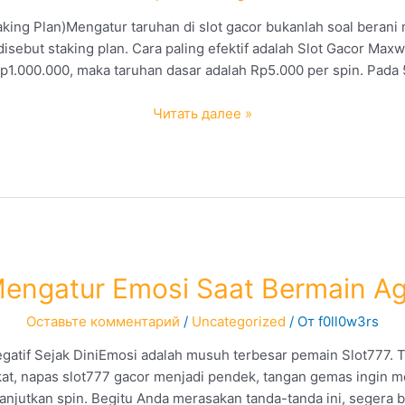
aking Plan)Mengatur taruhan di slot gacor bukanlah soal beran
isebut staking plan. Cara paling efektif adalah Slot Gacor Max
 Rp1.000.000, maka taruhan dasar adalah Rp5.000 per spin. Pada
Cara
Читать далее »
Mengatur
Taruhan
di
Slot
Gacor
agar
Hasil
Mengatur Emosi Saat Bermain Ag
Lebih
Maksimal
Оставьте комментарий
/
Uncategorized
/ От
f0ll0w3rs
gatif Sejak DiniEmosi adalah musuh terbesar pemain Slot777. T
kat, napas slot777 gacor menjadi pendek, tangan gemas ingin me
lanjutkan spin. Begitu Anda merasakan tanda-tanda ini, segera