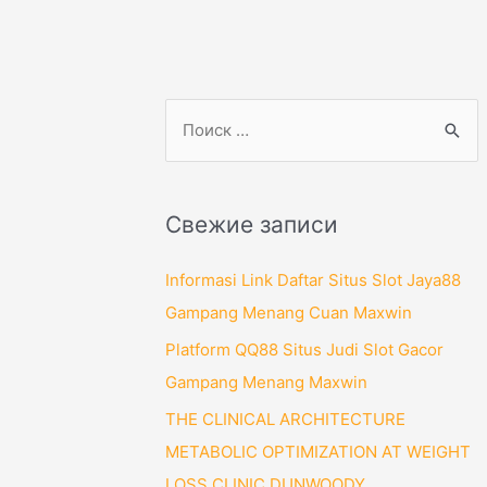
П
о
и
с
Свежие записи
к
:
Informasi Link Daftar Situs Slot Jaya88
Gampang Menang Cuan Maxwin
Platform QQ88 Situs Judi Slot Gacor
Gampang Menang Maxwin
THE CLINICAL ARCHITECTURE
METABOLIC OPTIMIZATION AT WEIGHT
LOSS CLINIC DUNWOODY