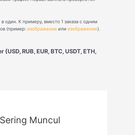
 в один. К примеру, вместо 1 заказа с одним
ов (пример:
изображение
или
изображение
).
 (USD, RUB, EUR, BTC, USDT, ETH,
Sering Muncul