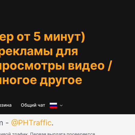
ер от 5 минут)
 рекламы для
 просмотры видео /
многое другое
рзина
Общий чат
m -
@PHTraffic
.
живой трафик. Первая выплата проверяется