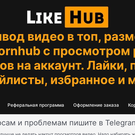
вод видео в топ, разм
Pornhub с просмотром
в на аккаунт. Лайки,
йлисты, избранное и 
Реферальная программа
Оформление заказа
Ко
осам и проблемам пишите в Telegra
 лучше не делать накрут просмотров видео. Надо набирать 