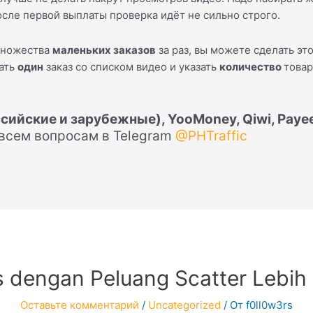
осле первой выплаты проверка идёт не сильно строго.
множества
маленьких заказов
за раз, вы можете сделать это
лать
один
заказ со списком видео и указать
количество
товар
сийские и зарубежные), YooMoney, Qiwi, Payeer
 всем вопросам в Telegram
@PHTraffic
 dengan Peluang Scatter Lebih 
Оставьте комментарий
/
Uncategorized
/ От
f0ll0w3rs