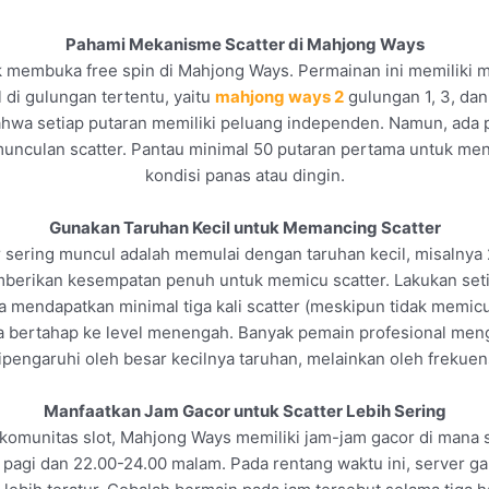
Pahami Mekanisme Scatter di Mahjong Ways
k membuka free spin di Mahjong Ways. Permainan ini memiliki 
di gulungan tertentu, yaitu
mahjong ways 2
gulungan 1, 3, dan
wa setiap putaran memiliki peluang independen. Namun, ada pe
unculan scatter. Pantau minimal 50 putaran pertama untuk me
kondisi panas atau dingin.
Gunakan Taruhan Kecil untuk Memancing Scatter
ter sering muncul adalah memulai dengan taruhan kecil, misalnya 
mberikan kesempatan penuh untuk memicu scatter. Lakukan set
da mendapatkan minimal tiga kali scatter (meskipun tidak memicu 
a bertahap ke level menengah. Banyak pemain profesional mengg
dipengaruhi oleh besar kecilnya taruhan, melainkan oleh frekuens
Manfaatkan Jam Gacor untuk Scatter Lebih Sering
 komunitas slot, Mahjong Ways memiliki jam-jam gacor di mana s
0 pagi dan 22.00-24.00 malam. Pada rentang waktu ini, server 