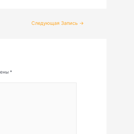
Следующая Запись
→
чены
*