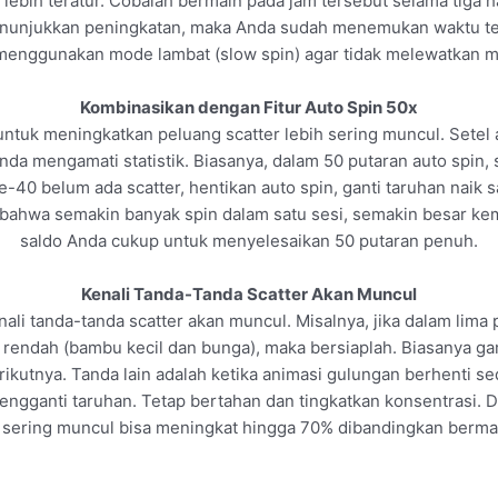
lebih teratur. Cobalah bermain pada jam tersebut selama tiga ha
enunjukkan peningkatan, maka Anda sudah menemukan waktu te
 menggunakan mode lambat (slow spin) agar tidak melewatkan m
Kombinasikan dengan Fitur Auto Spin 50x
 untuk meningkatkan peluang scatter lebih sering muncul. Setel
Anda mengamati statistik. Biasanya, dalam 50 putaran auto spin,
-40 belum ada scatter, hentikan auto spin, ganti taruhan naik sat
bahwa semakin banyak spin dalam satu sesi, semakin besar kem
saldo Anda cukup untuk menyelesaikan 50 putaran penuh.
Kenali Tanda-Tanda Scatter Akan Muncul
i tanda-tanda scatter akan muncul. Misalnya, jika dalam lima 
ai rendah (bambu kecil dan bunga), maka bersiaplah. Biasany
ikutnya. Tanda lain adalah ketika animasi gulungan berhenti sedi
engganti taruhan. Tetap bertahan dan tingkatkan konsentrasi. 
h sering muncul bisa meningkat hingga 70% dibandingkan berm