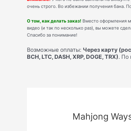
очень строго. Во избежании получения бана. П
О том, как делать заказ!
Вместо оформления 
видео (и так по несколько раз), вы можете сде
Спасибо за понимание!
Возможные оплаты:
Через карту (рос
BCH, LTC, DASH, XRP, DOGE, TRX)
. По
Mahjong Ways