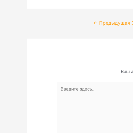
←
Предыдущая 
Ваш а
Введите
здесь...