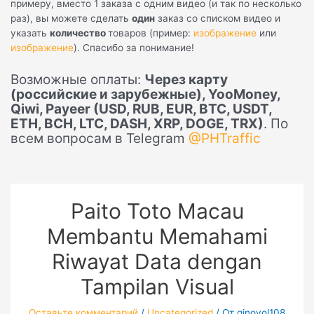
примеру, вместо 1 заказа с одним видео (и так по несколько
раз), вы можете сделать
один
заказ со списком видео и
указать
количество
товаров (пример:
изображение
или
изображение
). Спасибо за понимание!
Возможные оплаты:
Через карту
(российские и зарубежные), YooMoney,
Qiwi, Payeer (USD, RUB, EUR, BTC, USDT,
ETH, BCH, LTC, DASH, XRP, DOGE, TRX)
. По
всем вопросам в Telegram
@PHTraffic
Paito Toto Macau
Membantu Memahami
Riwayat Data dengan
Tampilan Visual
Оставьте комментарий
/
Uncategorized
/ От
ginovol108