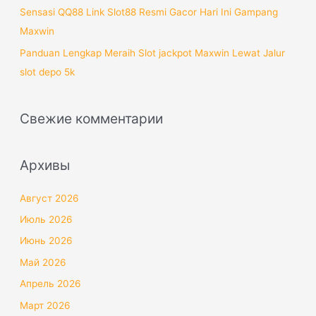
Sensasi QQ88 Link Slot88 Resmi Gacor Hari Ini Gampang
Maxwin
Panduan Lengkap Meraih Slot jackpot Maxwin Lewat Jalur
slot depo 5k
Свежие комментарии
Архивы
Август 2026
Июль 2026
Июнь 2026
Май 2026
Апрель 2026
Март 2026