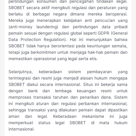
perlindungan konsumen dan pencegahan tindakan ilegal.
SBOBET secara aktif mengikuti regulasi dan peraturan yang
berlaku di berbagai negara dimana mereka beroperasi.
Mereka juga menerapkan kebijakan anti pencucian uang
(anti-money laundering) dan perlindungan data pribadi
pemain sesuai dengan regulasi global seperti GDPR (General
Data Protection Regulation). Hal ini menunjukkan bahwa
SBOBET tidak hanya berorientasi pada keuntungan semata,
tetapi juga berkomitmen untuk menjaga hak-hak pemain dan
memastikan operasional yang legal serta etis.
Selanjutnya, keberadaan sistem pembayaran yang
terintegrasi dan resmi juga menjadi alasan hukum mengapa
SBOBET diakui secara internasional. Situs ini bekerja sama
dengan bank dan lembaga keuangan resmi untuk
memproses transaksi taruhan dan penarikan dana. Sistem
ini mengikuti aturan dan regulasi perbankan internasional,
sehingga transaksi yang dilakukan pemain dapat dipastikan
aman dan legal. Keberadaan mekanisme ini juga
memperkuat status legal SBOBET di mata hukum
internasional.