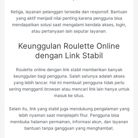
Ketiga, layanan pelanggan tersedia dan responsif. Bantuan
yang aktif menjadi nilai penting karena pengguna bisa
mendapatkan solusi saat mengalami kendala akses, login,
atau pertanyaan lain seputar layanan.
Keunggulan Roulette Online
dengan Link Stabil
Roulette online dengan link stabil memberikan banyak
keunggulan bagi pengguna. Salah satunya adalah akses
yang lebih lancar. Hal ini membuat pengguna tidak perlu
sering mengganti browser atau mencari link lain hanya untuk
masuk ke situs.
Selain itu, link yang stabil juga mendukung pengalaman yang
lebih nyaman saat menjelajahi fitur. Pengguna bisa
membuka halaman permainan, informasi akun, dan layanan
bantuan tanpa gangguan yang menghambat.