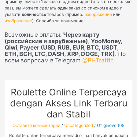
примеру, вместо 1 заказа с одним видео (и так по несколько
раз), вы можете сделать
один
заказ со списком видео и
указать
количество
товаров (пример:
изображение
или
изображение
). Спасибо за понимание!
Возможные оплаты:
Через карту
(российские и зарубежные), YooMoney,
Qiwi, Payeer (USD, RUB, EUR, BTC, USDT,
ETH, BCH, LTC, DASH, XRP, DOGE, TRX)
. По
всем вопросам в Telegram
@PHTraffic
Roulette Online Terpercaya
dengan Akses Link Terbaru
dan Stabil
Оставьте комментарий
/
Uncategorized
/ От
ginovol108
Roulette online terpercaya menjadi pilihan banyak pengguna