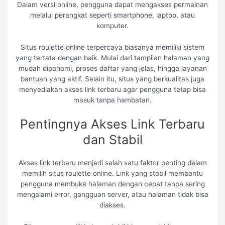
Dalam versi online, pengguna dapat mengakses permainan
melalui perangkat seperti smartphone, laptop, atau
komputer.
Situs roulette online terpercaya biasanya memiliki sistem
yang tertata dengan baik. Mulai dari tampilan halaman yang
mudah dipahami, proses daftar yang jelas, hingga layanan
bantuan yang aktif. Selain itu, situs yang berkualitas juga
menyediakan akses link terbaru agar pengguna tetap bisa
masuk tanpa hambatan.
Pentingnya Akses Link Terbaru
dan Stabil
Akses link terbaru menjadi salah satu faktor penting dalam
memilih situs roulette online. Link yang stabil membantu
pengguna membuka halaman dengan cepat tanpa sering
mengalami error, gangguan server, atau halaman tidak bisa
diakses.