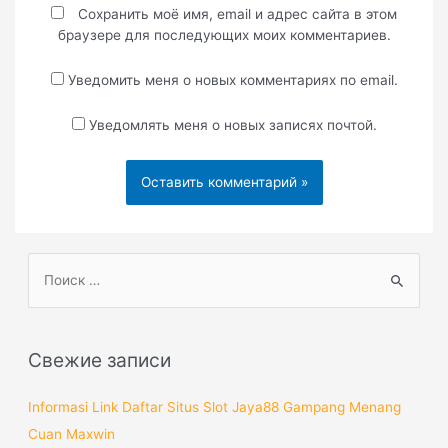
Сохранить моё имя, email и адрес сайта в этом
браузере для последующих моих комментариев.
Уведомить меня о новых комментариях по email.
Уведомлять меня о новых записях почтой.
П
о
и
с
Свежие записи
к
:
Informasi Link Daftar Situs Slot Jaya88 Gampang Menang
Cuan Maxwin