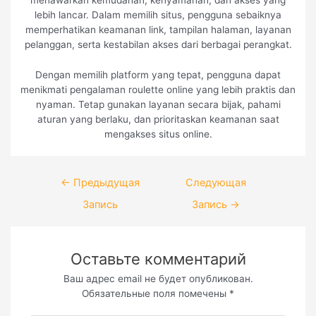
lebih lancar. Dalam memilih situs, pengguna sebaiknya
memperhatikan keamanan link, tampilan halaman, layanan
pelanggan, serta kestabilan akses dari berbagai perangkat.
Dengan memilih platform yang tepat, pengguna dapat
menikmati pengalaman roulette online yang lebih praktis dan
nyaman. Tetap gunakan layanan secara bijak, pahami
aturan yang berlaku, dan prioritaskan keamanan saat
mengakses situs online.
Навигация
←
Предыдущая
Следующая
по
Запись
Запись
→
записям
Оставьте комментарий
Ваш адрес email не будет опубликован.
Обязательные поля помечены
*