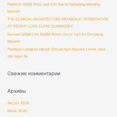
Platform QQ88 Situs Judi Slot Gacor Gampang Menang
Maxwin
THE CLINICAL ARCHITECTURE METABOLIC OPTIMIZATION
AT WEIGHT LOSS CLINIC DUNWOODY
Sensasi QQ88 Link Slot88 Resmi Gacor Hari Ini Gampang
Maxwin
Panduan Lengkap Meraih Slot jackpot Maxwin Lewat Jalur
slot depo 5k
Свежие комментарии
Архивы
Август 2026
Июль 2026