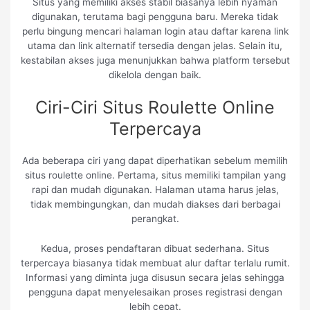
Situs yang memiliki akses stabil biasanya lebih nyaman
digunakan, terutama bagi pengguna baru. Mereka tidak
perlu bingung mencari halaman login atau daftar karena link
utama dan link alternatif tersedia dengan jelas. Selain itu,
kestabilan akses juga menunjukkan bahwa platform tersebut
dikelola dengan baik.
Ciri-Ciri Situs Roulette Online
Terpercaya
Ada beberapa ciri yang dapat diperhatikan sebelum memilih
situs roulette online. Pertama, situs memiliki tampilan yang
rapi dan mudah digunakan. Halaman utama harus jelas,
tidak membingungkan, dan mudah diakses dari berbagai
perangkat.
Kedua, proses pendaftaran dibuat sederhana. Situs
terpercaya biasanya tidak membuat alur daftar terlalu rumit.
Informasi yang diminta juga disusun secara jelas sehingga
pengguna dapat menyelesaikan proses registrasi dengan
lebih cepat.