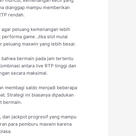
dah muncul, kemenangan kecil yang
karena dianggap mampu memberikan
RTP rendah.
u agar peluang kemenangan lebih
 performa game. Jika slot mulai
r peluang maxwin yang lebih besar.
 bahwa bermain pada jam tertentu
binasi antara live RTP tinggi dan
ngan secara maksimal.
man membagi saldo menjadi beberapa
t. Strategi ini biasanya dipadukan
t bermain.
ar, dan jackpot progresif yang mampu
caran para pemburu maxwin karena
biasa.