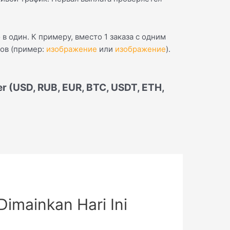
 в один. К примеру, вместо 1 заказа с одним
ов (пример:
изображение
или
изображение
).
 (USD, RUB, EUR, BTC, USDT, ETH,
Dimainkan Hari Ini