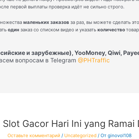
осле первой выплаты проверка идёт не сильно строго.
множества
маленьких заказов
за раз, вы можете сделать это
лать
один
заказ со списком видео и указать
количество
товар
сийские и зарубежные), YooMoney, Qiwi, Payeer
 всем вопросам в Telegram
@PHTraffic
Slot Gacor Hari Ini yang Ramai 
Оставьте комментарий
/
Uncategorized
/ От
ginovol108