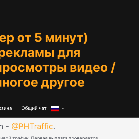
ер от 5 минут)
 рекламы для
 просмотры видео /
многое другое
рзина
Общий чат
m -
@PHTraffic
.
живой трафик. Первая выплата проверяется