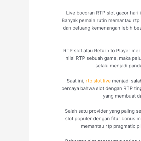
Live bocoran RTP slot gacor hari i
Banyak pemain rutin memantau rtp 
dan peluang kemenangan lebih besa
RTP slot atau Return to Player m
nilai RTP sebuah game, maka pelu
selalu menjadi pand
Saat ini,
rtp slot live
menjadi sala
percaya bahwa slot dengan RTP ting
yang membuat daft
Salah satu provider yang paling s
slot populer dengan fitur bonus m
memantau rtp pragmatic pl