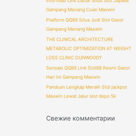
Informasi Link Daftar Situs Slot Jaya88
Gampang Menang Cuan Maxwin
Platform QQ88 Situs Judi Slot Gacor
Gampang Menang Maxwin
THE CLINICAL ARCHITECTURE
METABOLIC OPTIMIZATION AT WEIGHT
LOSS CLINIC DUNWOODY
Sensasi QQ88 Link Slot88 Resmi Gacor
Hari Ini Gampang Maxwin
Panduan Lengkap Meraih Slot jackpot
Maxwin Lewat Jalur slot depo 5k
Свежие комментарии