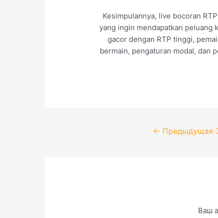
Kesimpulannya, live bocoran RTP s
yang ingin mendapatkan peluang k
gacor dengan RTP tinggi, pema
bermain, pengaturan modal, dan p
←
Предыдущая 
Ваш а