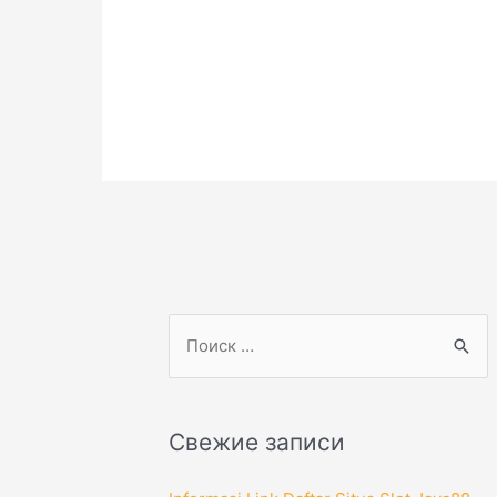
П
о
и
с
Свежие записи
к
: