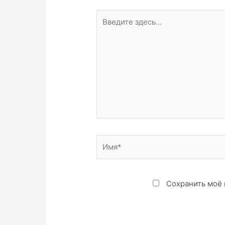
Введите
здесь...
Имя*
Сохранить моё 