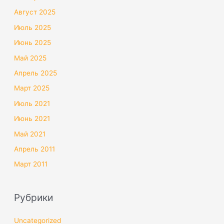
Август 2025
Июль 2025
Июнь 2025
Май 2025
Апрель 2025
Март 2025
Июль 2021
Июнь 2021
Май 2021
Апрель 2011
Март 2011
Рубрики
Uncategorized