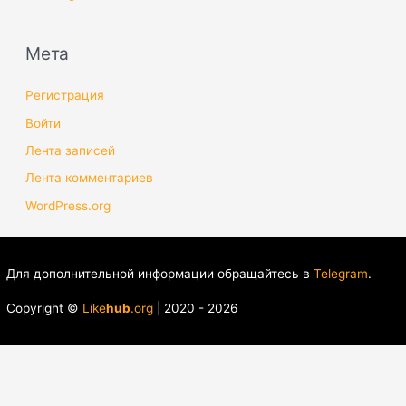
Мета
Регистрация
Войти
Лента записей
Лента комментариев
WordPress.org
Для дополнительной информации обращайтесь в
Telegram
.
Copyright ©
Like
hub
.org
| 2020 - 2026