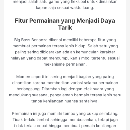
menjadi salah satu game yang fleksibel untuk dimainkan
kapan saja sesuai waktu luang.
Fitur Permainan yang Menjadi Daya
Tarik
Big Bass Bonanza dikenal memiliki beberapa fitur yang
membuat permainan terasa lebih hidup. Salah satu yang
paling sering dibicarakan adalah kemunculan karakter
nelayan yang dapat mengumpulkan simbol tertentu sesuai
mekanisme permainan.
Momen seperti ini sering menjadi bagian yang paling
dinantikan karena memberikan variasi selama permainan
berlangsung. Ditambah lagi dengan efek suara yang
mendukung suasana, pengalaman bermain terasa lebih seru
tanpa kehilangan nuansa santainya.
Permainan ini juga memiliki tempo yang cukup seimbang.
Tidak terlalu lambat sehingga membosankan, tetapi juga
tidak terlalu cepat hingga membuat pemain kehilangan