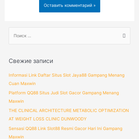
П
о
и
с
Свежие записи
к
:
Informasi Link Daftar Situs Slot Jaya88 Gampang Menang
Cuan Maxwin
Platform QQ88 Situs Judi Slot Gacor Gampang Menang
Maxwin
THE CLINICAL ARCHITECTURE METABOLIC OPTIMIZATION
AT WEIGHT LOSS CLINIC DUNWOODY
Sensasi QQ88 Link Slot88 Resmi Gacor Hari Ini Gampang
Maxwin