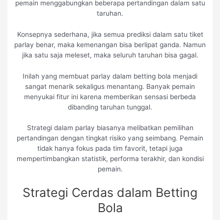
pemain menggabungkan beberapa pertandingan dalam satu
taruhan.
Konsepnya sederhana, jika semua prediksi dalam satu tiket
parlay benar, maka kemenangan bisa berlipat ganda. Namun
jika satu saja meleset, maka seluruh taruhan bisa gagal.
Inilah yang membuat parlay dalam betting bola menjadi
sangat menarik sekaligus menantang. Banyak pemain
menyukai fitur ini karena memberikan sensasi berbeda
dibanding taruhan tunggal.
Strategi dalam parlay biasanya melibatkan pemilihan
pertandingan dengan tingkat risiko yang seimbang. Pemain
tidak hanya fokus pada tim favorit, tetapi juga
mempertimbangkan statistik, performa terakhir, dan kondisi
pemain.
Strategi Cerdas dalam Betting
Bola