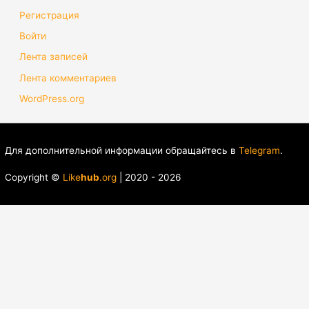
Регистрация
Войти
Лента записей
Лента комментариев
WordPress.org
Для дополнительной информации обращайтесь в
Telegram
.
Copyright ©
Like
hub
.org
| 2020 - 2026