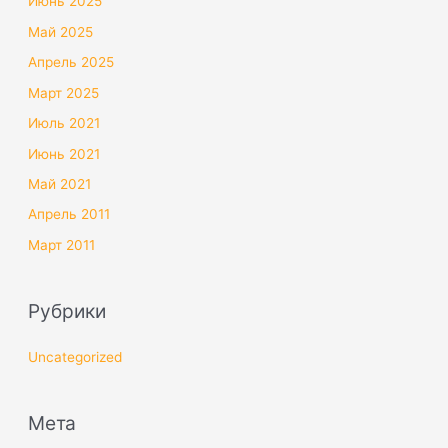
Июнь 2025
Май 2025
Апрель 2025
Март 2025
Июль 2021
Июнь 2021
Май 2021
Апрель 2011
Март 2011
Рубрики
Uncategorized
Мета