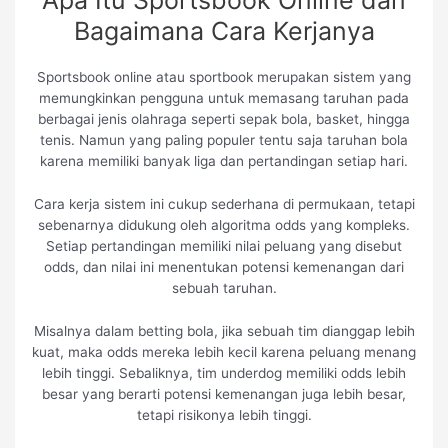
Bagaimana Cara Kerjanya
Sportsbook online atau sportbook merupakan sistem yang
memungkinkan pengguna untuk memasang taruhan pada
berbagai jenis olahraga seperti sepak bola, basket, hingga
tenis. Namun yang paling populer tentu saja taruhan bola
karena memiliki banyak liga dan pertandingan setiap hari.
Cara kerja sistem ini cukup sederhana di permukaan, tetapi
sebenarnya didukung oleh algoritma odds yang kompleks.
Setiap pertandingan memiliki nilai peluang yang disebut
odds, dan nilai ini menentukan potensi kemenangan dari
sebuah taruhan.
Misalnya dalam betting bola, jika sebuah tim dianggap lebih
kuat, maka odds mereka lebih kecil karena peluang menang
lebih tinggi. Sebaliknya, tim underdog memiliki odds lebih
besar yang berarti potensi kemenangan juga lebih besar,
tetapi risikonya lebih tinggi.