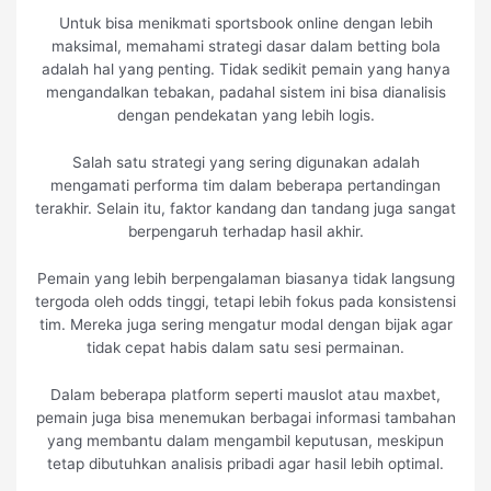
Untuk bisa menikmati sportsbook online dengan lebih
maksimal, memahami strategi dasar dalam betting bola
adalah hal yang penting. Tidak sedikit pemain yang hanya
mengandalkan tebakan, padahal sistem ini bisa dianalisis
dengan pendekatan yang lebih logis.
Salah satu strategi yang sering digunakan adalah
mengamati performa tim dalam beberapa pertandingan
terakhir. Selain itu, faktor kandang dan tandang juga sangat
berpengaruh terhadap hasil akhir.
Pemain yang lebih berpengalaman biasanya tidak langsung
tergoda oleh odds tinggi, tetapi lebih fokus pada konsistensi
tim. Mereka juga sering mengatur modal dengan bijak agar
tidak cepat habis dalam satu sesi permainan.
Dalam beberapa platform seperti mauslot atau maxbet,
pemain juga bisa menemukan berbagai informasi tambahan
yang membantu dalam mengambil keputusan, meskipun
tetap dibutuhkan analisis pribadi agar hasil lebih optimal.