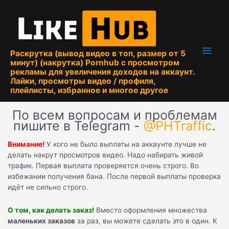
Перейти
к
содержимому
Глав
Раскрутка (вывод видео в топ, размер от 5
минут) (накрутка) Pornhub с просмотром
мен
рекламы для увеличения доходов на аккаунт.
Лайки, просмотры видео / профиля,
плейлисты, избранное и многое другое
По всем вопросам и проблемам
пишите в Telegram -
@PHTraffic
.
Внимание!
У кого не было выплаты на аккаунте лучше не
делать накрут просмотров видео. Надо набирать живой
трафик. Первая выплата проверяется очень строго. Во
избежании получения бана. После первой выплаты проверка
идёт не сильно строго.
О том, как делать заказ!
Вместо оформления множества
маленьких заказов
за раз, вы можете сделать это в один. К