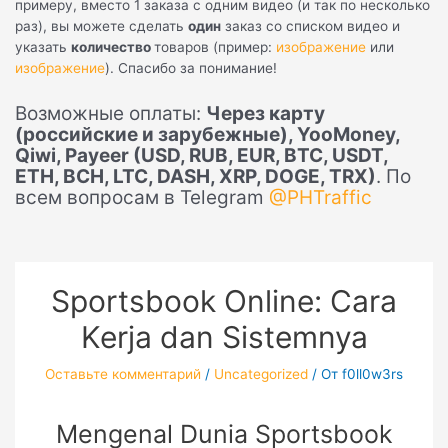
примеру, вместо 1 заказа с одним видео (и так по несколько
раз), вы можете сделать
один
заказ со списком видео и
указать
количество
товаров (пример:
изображение
или
изображение
). Спасибо за понимание!
Возможные оплаты:
Через карту
(российские и зарубежные), YooMoney,
Qiwi, Payeer (USD, RUB, EUR, BTC, USDT,
ETH, BCH, LTC, DASH, XRP, DOGE, TRX)
. По
всем вопросам в Telegram
@PHTraffic
Sportsbook Online: Cara
Kerja dan Sistemnya
Оставьте комментарий
/
Uncategorized
/ От
f0ll0w3rs
Mengenal Dunia Sportsbook