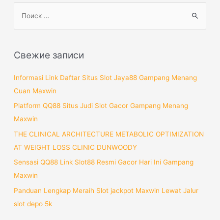
П
о
и
с
Свежие записи
к
:
Informasi Link Daftar Situs Slot Jaya88 Gampang Menang
Cuan Maxwin
Platform QQ88 Situs Judi Slot Gacor Gampang Menang
Maxwin
THE CLINICAL ARCHITECTURE METABOLIC OPTIMIZATION
AT WEIGHT LOSS CLINIC DUNWOODY
Sensasi QQ88 Link Slot88 Resmi Gacor Hari Ini Gampang
Maxwin
Panduan Lengkap Meraih Slot jackpot Maxwin Lewat Jalur
slot depo 5k