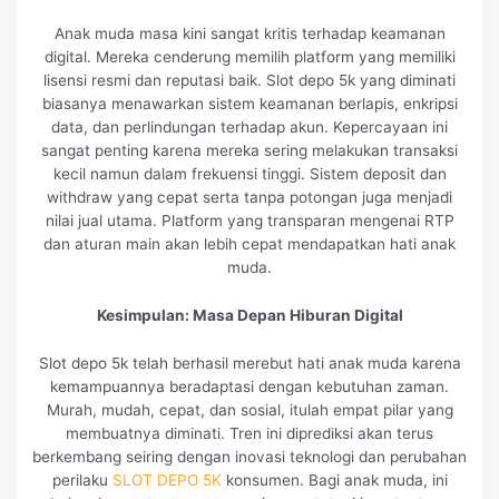
Anak muda masa kini sangat kritis terhadap keamanan
digital. Mereka cenderung memilih platform yang memiliki
lisensi resmi dan reputasi baik. Slot depo 5k yang diminati
biasanya menawarkan sistem keamanan berlapis, enkripsi
data, dan perlindungan terhadap akun. Kepercayaan ini
sangat penting karena mereka sering melakukan transaksi
kecil namun dalam frekuensi tinggi. Sistem deposit dan
withdraw yang cepat serta tanpa potongan juga menjadi
nilai jual utama. Platform yang transparan mengenai RTP
dan aturan main akan lebih cepat mendapatkan hati anak
muda.
Kesimpulan: Masa Depan Hiburan Digital
Slot depo 5k telah berhasil merebut hati anak muda karena
kemampuannya beradaptasi dengan kebutuhan zaman.
Murah, mudah, cepat, dan sosial, itulah empat pilar yang
membuatnya diminati. Tren ini diprediksi akan terus
berkembang seiring dengan inovasi teknologi dan perubahan
perilaku
SLOT DEPO 5K
konsumen. Bagi anak muda, ini