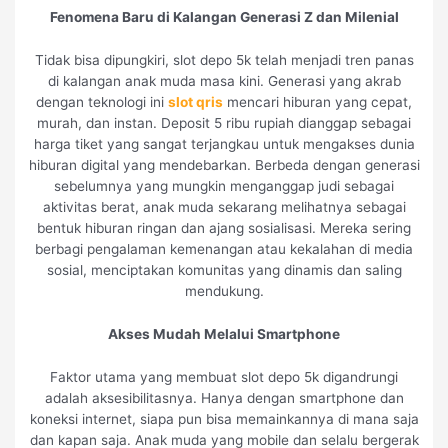
Fenomena Baru di Kalangan Generasi Z dan Milenial
Tidak bisa dipungkiri, slot depo 5k telah menjadi tren panas
di kalangan anak muda masa kini. Generasi yang akrab
dengan teknologi ini
slot qris
mencari hiburan yang cepat,
murah, dan instan. Deposit 5 ribu rupiah dianggap sebagai
harga tiket yang sangat terjangkau untuk mengakses dunia
hiburan digital yang mendebarkan. Berbeda dengan generasi
sebelumnya yang mungkin menganggap judi sebagai
aktivitas berat, anak muda sekarang melihatnya sebagai
bentuk hiburan ringan dan ajang sosialisasi. Mereka sering
berbagi pengalaman kemenangan atau kekalahan di media
sosial, menciptakan komunitas yang dinamis dan saling
mendukung.
Akses Mudah Melalui Smartphone
Faktor utama yang membuat slot depo 5k digandrungi
adalah aksesibilitasnya. Hanya dengan smartphone dan
koneksi internet, siapa pun bisa memainkannya di mana saja
dan kapan saja. Anak muda yang mobile dan selalu bergerak