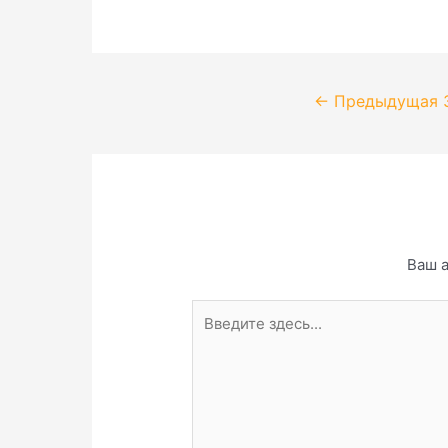
←
Предыдущая 
Ваш а
Введите
здесь...