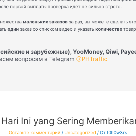
осле первой выплаты проверка идёт не сильно строго.
множества
маленьких заказов
за раз, вы можете сделать это
лать
один
заказ со списком видео и указать
количество
товар
сийские и зарубежные), YooMoney, Qiwi, Payeer
 всем вопросам в Telegram
@PHTraffic
 Hari Ini yang Sering Memberika
Оставьте комментарий
/
Uncategorized
/ От
f0ll0w3rs