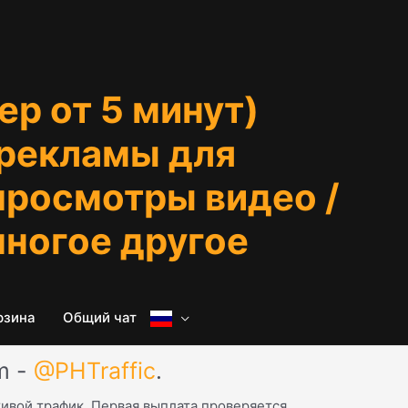
ер от 5 минут)
 рекламы для
 просмотры видео /
многое другое
рзина
Общий чат
m -
@PHTraffic
.
живой трафик. Первая выплата проверяется