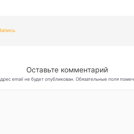
Навигация
Запись
по
записям
Оставьте комментарий
дрес email не будет опубликован.
Обязательные поля поме