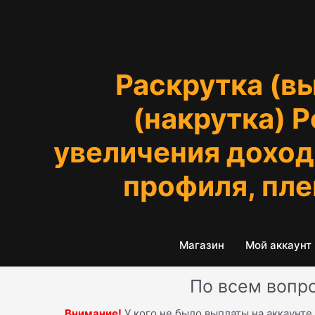
Перейти
к
содержимому
Раскрутка (вы
(накрутка) 
увеличения доходо
профиля, пле
Магазин
Мой аккаунт
По всем вопр
Внимание!
У кого не было выплаты на аккаунте