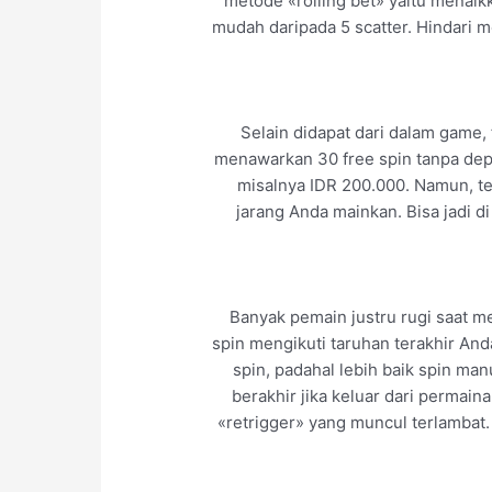
metode «rolling bet» yaitu menaikk
mudah daripada 5 scatter. Hindari 
Selain didapat dari dalam game, 
menawarkan 30 free spin tanpa dep
misalnya IDR 200.000. Namun, te
jarang Anda mainkan. Bisa jadi 
Banyak pemain justru rugi saat m
spin mengikuti taruhan terakhir And
spin, padahal lebih baik spin man
berakhir jika keluar dari permaina
«retrigger» yang muncul terlambat