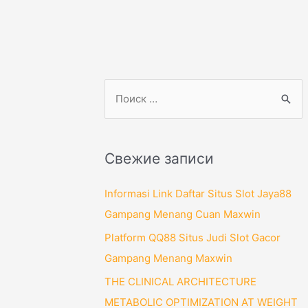
П
о
и
с
Свежие записи
к
:
Informasi Link Daftar Situs Slot Jaya88
Gampang Menang Cuan Maxwin
Platform QQ88 Situs Judi Slot Gacor
Gampang Menang Maxwin
THE CLINICAL ARCHITECTURE
METABOLIC OPTIMIZATION AT WEIGHT