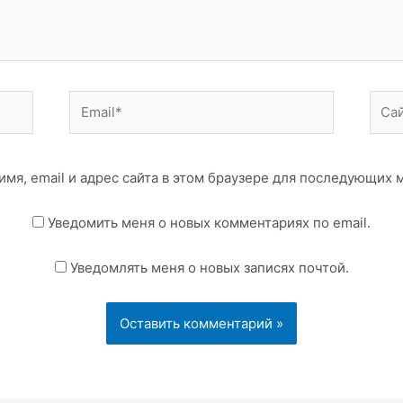
Email*
Сайт
имя, email и адрес сайта в этом браузере для последующих
Уведомить меня о новых комментариях по email.
Уведомлять меня о новых записях почтой.