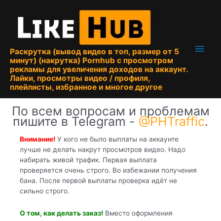
Перейти
к
содержимому
Глав
Раскрутка (вывод видео в топ, размер от 5
минут) (накрутка) Pornhub с просмотром
мен
рекламы для увеличения доходов на аккаунт.
Лайки, просмотры видео / профиля,
плейлисты, избранное и многое другое
По всем вопросам и проблемам
пишите в Telegram -
@PHTraffic
.
Внимание!
У кого не было выплаты на аккаунте
лучше не делать накрут просмотров видео. Надо
набирать живой трафик. Первая выплата
проверяется очень строго. Во избежании получения
бана. После первой выплаты проверка идёт не
сильно строго.
О том, как делать заказ!
Вместо оформления